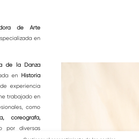
adora de Arte
specializada en
a de la Danza
iada en
Historia
de experiencia
 he trabajado en
esionales, como
, coreógrafa,
do por diversas
rtísticos. Para