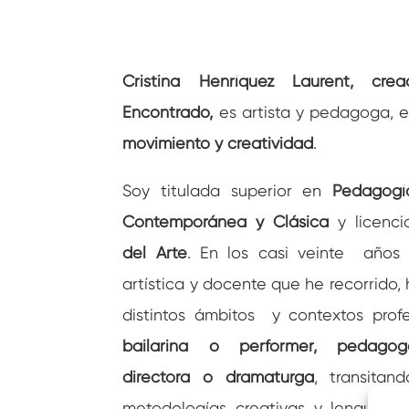
Cristina Henríquez Laurent, cre
Encontrado,
es artista y pedagoga, e
movimiento y creatividad
.
Soy titulada superior en
Pedagogí
Contemporánea y Clásica
y licenc
del Arte
. En los casi veinte
años 
artística y docente que he recorrido,
distintos ámbitos
y contextos prof
bailarina o performer, pedagoga
directora o dramaturga
, transitan
metodologías creativas y lenguajes a