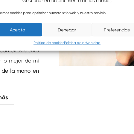
Gestionar el consentimiento de las cookies
oración y desde
izamos cookies para optimizar nuestro sitio web y nuestro servicio.
na, con cada
da paso dado me
Acepto
Denegar
Preferencias
nza, las artes y
Politica de cookies
Politica de privacidad
on ellas siento
 lo mejor de mí
 de la mano en
más