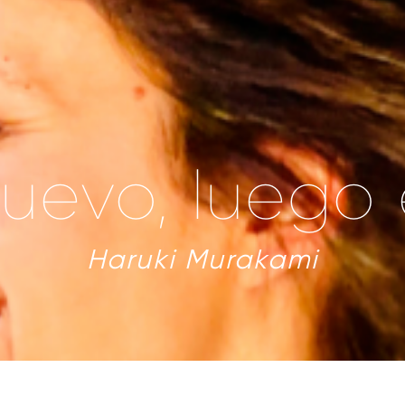
evo, luego 
Haruki Murakami